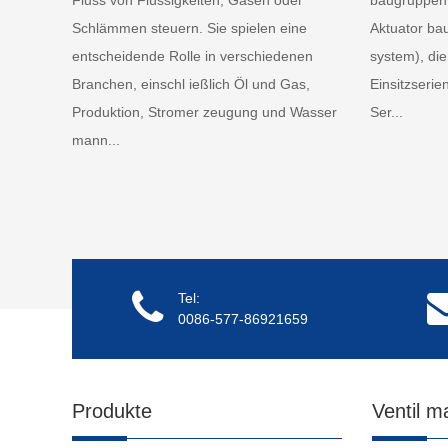
Schlämmen steuern. Sie spielen eine
Aktuator ba
entscheidende Rolle in verschiedenen
system), die 
Branchen, einschl ießlich Öl und Gas,
Einsitzserie
Produktion, Stromer zeugung und Wasser
Ser...
mann...
Tel:
0086-577-86921659
Produkte
Ventil ma