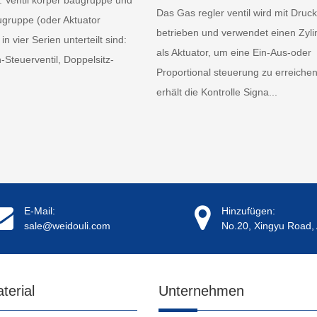
Das Gas regler ventil wird mit Druck
ugruppe (oder Aktuator
betrieben und verwendet einen Zyli
in vier Serien unterteilt sind:
als Aktuator, um eine Ein-Aus-oder
n-Steuerventil, Doppelsitz-
Proportional steuerung zu erreichen
erhält die Kontrolle Signa...
E-Mail:
Hinzufügen:
sale@weidouli.com
No.20, Xingyu Road, 
terial
Unternehmen