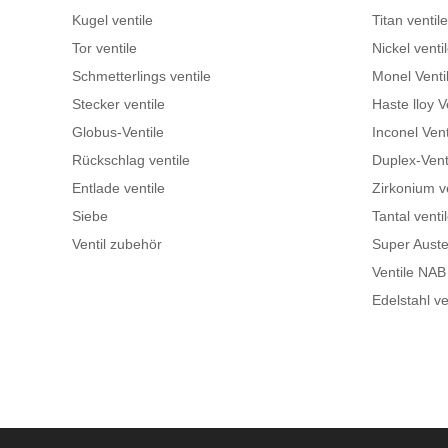
Kugel ventile
Titan ventile
Tor ventile
Nickel venti
Schmetterlings ventile
Monel Venti
Stecker ventile
Haste lloy V
Globus-Ventile
Inconel Vent
Rückschlag ventile
Duplex-Vent
Entlade ventile
Zirkonium v
Siebe
Tantal venti
Ventil zubehör
Super Austen
Ventile NA
Edelstahl ve