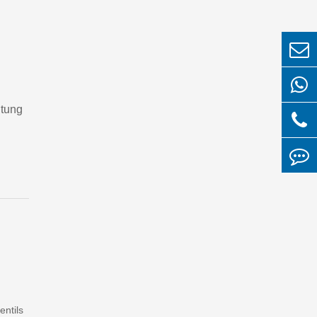
utung
entils