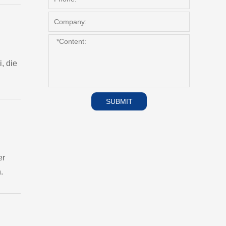
, die
SUBMIT
er
.