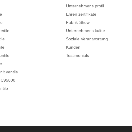
Unternehmens profil
le
Ehren zertifikate
le
Fabrik-Show
entile
Unternehmens kultur
ile
Soziale Verantwortung
ile
Kunden
entile
Testimonials
le
it ventile
B C95800
ntile