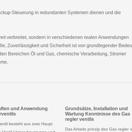
ckup-Steuerung in redundanten Systemen dienen und die
weit verbreitet, sondern in verschiedenen realen Anwendungen
olle, Zuverlässigkeit und Sicherheit ist von grundlegender Bede
in den Bereichen Öl und Gas, chemische Verarbeitung, Stromer
eme.
aften und Anwendung
Grundsätze, Installation und
ventils
Wartung Kenntnisse des Gas
regler ventils
entil besteht aus zwei Haupt
Das Arbeits prinzip des Gas regler v
 Ventil körper baugruppe und