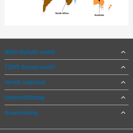
WSV-Schalt ventil
TZNT-Steuerventil
Ventil material
Unterstützung
Anwendung