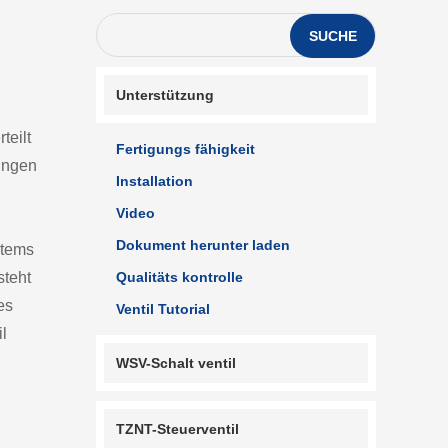
SUCHE
Unterstützung
teilt
Fertigungs fähigkeit
sungen
Installation
Video
Dokument herunter laden
stems
steht
Qualitäts kontrolle
es
Ventil Tutorial
l
WSV-Schalt ventil
TZNT-Steuerventil