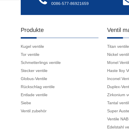
0086-577-86921659
Produkte
Ventil ma
Kugel ventile
Titan ventile
Tor ventile
Nickel venti
Schmetterlings ventile
Monel Venti
Stecker ventile
Haste lloy V
Globus-Ventile
Inconel Vent
Rückschlag ventile
Duplex-Vent
Entlade ventile
Zirkonium v
Siebe
Tantal venti
Ventil zubehör
Super Austen
Ventile NA
Edelstahl ve