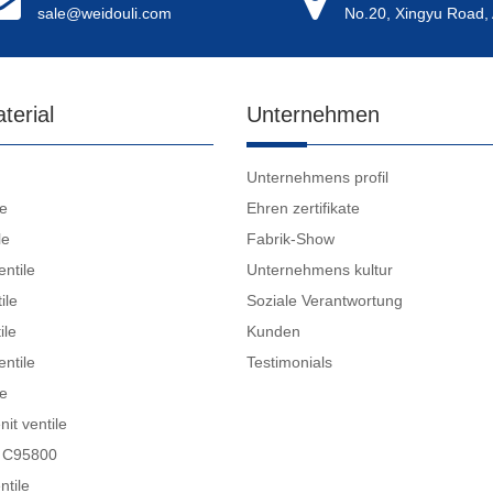
sale@weidouli.com
No.20, Xingyu Road, 
terial
Unternehmen
Unternehmens profil
le
Ehren zertifikate
le
Fabrik-Show
entile
Unternehmens kultur
ile
Soziale Verantwortung
ile
Kunden
entile
Testimonials
le
it ventile
B C95800
ntile