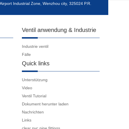
Airport Industrial Zone, Wenzhou city, 325024 P.R.
Ventil anwendung & Industrie
Industrie ventil
Fälle
Quick links
Unterstützung
Video
Ventil Tutorial
Dokument herunter laden
Nachrichten
Links
clear pvc pipe fittings