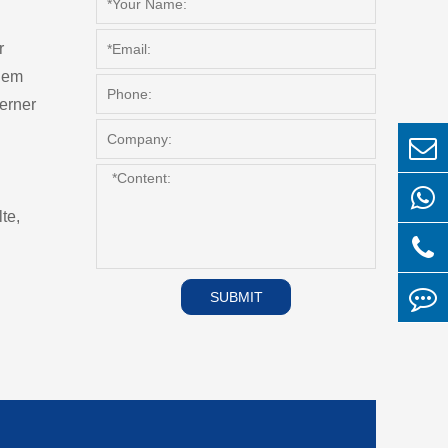
r
 dem
terner
te,
SUBMIT